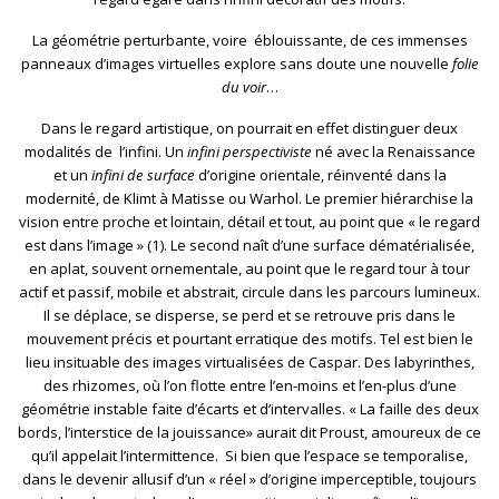
La géométrie perturbante, voire éblouissante, de ces immenses
panneaux d’images virtuelles explore sans doute une nouvelle
folie
du voir
…
Dans le regard artistique, on pourrait en effet distinguer deux
modalités de l’infini. Un
infini perspectiviste
né avec la Renaissance
et un
infini de surface
d’origine orientale, réinventé dans la
modernité, de Klimt à Matisse ou Warhol. Le premier hiérarchise la
vision entre proche et lointain, détail et tout, au point que « le regard
est dans l’image » (1). Le second naît d’une surface dématérialisée,
en aplat, souvent ornementale, au point que le regard tour à tour
actif et passif, mobile et abstrait, circule dans les parcours lumineux.
Il se déplace, se disperse, se perd et se retrouve pris dans le
mouvement précis et pourtant erratique des motifs. Tel est bien le
lieu insituable des images virtualisées de Caspar. Des labyrinthes,
des rhizomes, où l’on flotte entre l’en-moins et l’en-plus d’une
géométrie instable faite d’écarts et d’intervalles. « La faille des deux
bords, l’interstice de la jouissance» aurait dit Proust, amoureux de ce
qu’il appelait l’intermittence. Si bien que l’espace se temporalise,
dans le devenir allusif d’un « réel » d’origine imperceptible, toujours