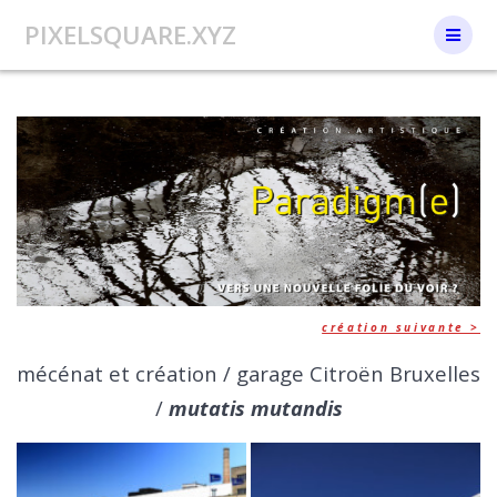
Skip
PIXELSQUARE.XYZ
to
content
création suivante >
mécénat et création / garage Citroën Bruxelles
/
mutatis mutandis