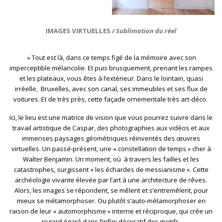
IMAGES VIRTUELLES /
Sublimation du réel
» Tout est là, dans ce temps figé de la mémoire avec son
imperceptible mélancolie. Et puis brusquement, prenant les rampes
et les plateaux, vous êtes à l’extérieur. Dans le lointain, quasi
irréelle, Bruxelles, avec son canal, ses immeubles et ses flux de
voitures. Et de très près, cette façade ornementale très art-déco.
Ici, le lieu est une matrice de vision que vous pourrez suivre dans le
travail artistique de Caspar, des photographies aux vidéos et aux
immenses paysages géométriques réinventés des œuvres
virtuelles. Un passé-présent, une « constellation de temps » cher à
Walter Benjamin. Un moment, où à travers les failles et les
catastrophes, surgissent « les échardes de messianisme ». Cette
archéologie vivante élevée par l’art à une architecture de rêves.
Alors, les images se répondent, se mêlent et s’entremêlent, pour
mieux se métamorphoser. Ou plutôt s’auto-métamorphoser en
raison de leur « automorphisme » interne et réciproque, qui crée un
regard égaré dans l’infini décoratif des motifs.